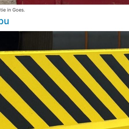
ie in Goes.
pu