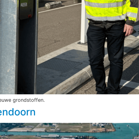
ieuwe grondstoffen.
endoorn