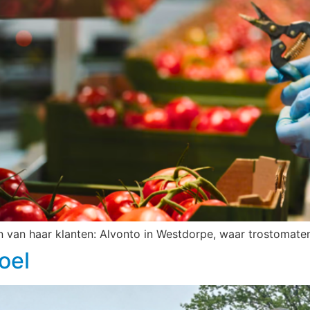
 van haar klanten: Alvonto in Westdorpe, waar trostomate
oel