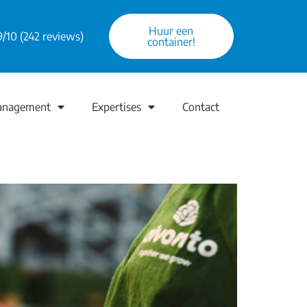
Huur een
9/10 (242 reviews)
container!
anagement
Expertises
Contact