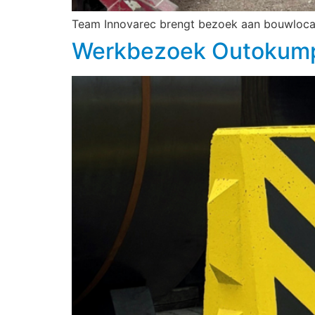
Team Innovarec brengt bezoek aan bouwlocat
Werkbezoek Outokum