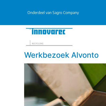
Onderdeel van Sagro Company
Werkbezoek Alvonto