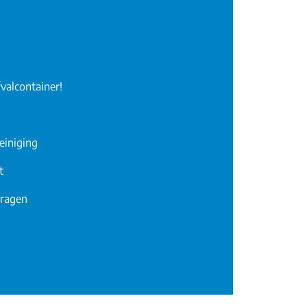
fvalcontainer!
reiniging
t
vragen