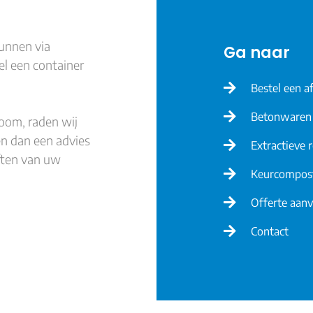
kunnen via
Ga naar
el een container
Bestel een a
Betonwaren
oom, raden wij
n dan een advies
Extractieve 
ften van uw
Keurcompos
Offerte aan
Contact