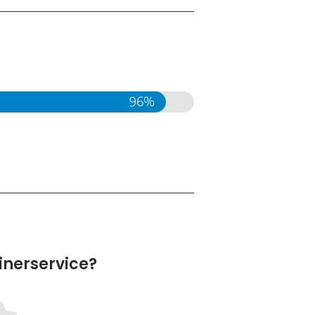
96
%
inerservice?