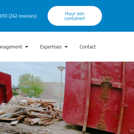
Huur een
9/10 (242 reviews)
container!
anagement
Expertises
Contact