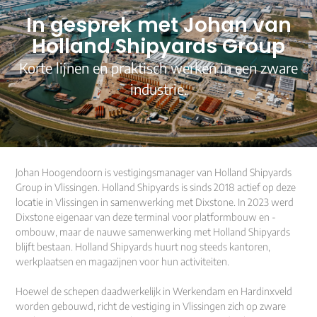
In gesprek met Johan van
Holland Shipyards Group
Korte lijnen en praktisch werken in een zware
industrie.
Johan Hoogendoorn is vestigingsmanager van Holland Shipyards
Group in Vlissingen. Holland Shipyards is sinds 2018 actief op deze
locatie in Vlissingen in samenwerking met Dixstone. In 2023 werd
Dixstone eigenaar van deze terminal voor platformbouw en -
ombouw, maar de nauwe samenwerking met Holland Shipyards
blijft bestaan. Holland Shipyards huurt nog steeds kantoren,
werkplaatsen en magazijnen voor hun activiteiten.
Hoewel de schepen daadwerkelijk in Werkendam en Hardinxveld
worden gebouwd, richt de vestiging in Vlissingen zich op zware