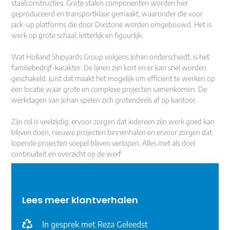
staalconstructies. Grote stalen componenten worden hier
geproduceerd en transportklaar gemaakt, waaronder die voor
jack-up platforms die door Dixstone worden omgebouwd. Het is
werk op grote schaal, letterlijk en figuurlijk.
Wat Holland Shipyards Group volgens Johan onderscheidt, is het
familiebedrijf-karakter. De lijnen zijn kort en er kan snel worden
geschakeld. Juist dat maakt het mogelijk om efficiënt te werken op
een locatie waar grote en complexe projecten samenkomen. De
werkdagen van Johan spelen zich grotendeels af op kantoor.
Zijn rol is veelzijdig: ervoor zorgen dat iedereen zijn werk goed kan
blijven doen, nieuwe projecten binnenhalen en ervoor zorgen dat
lopende projecten soepel blijven verlopen. Alles met als doel
continuïteit en overzicht op de werf
Lees meer klantverhalen
In gesprek met Reza Geleedst