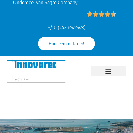
Onderdeel van Sagro Company
9/10 (242 reviews)
Huur een container!