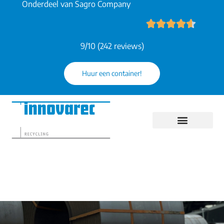
Onderdeel van Sagro Company
9/10 (242 reviews)
Huur een container!