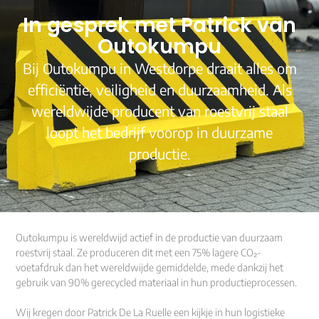
In gesprek met Patrick van
Outokumpu
Bij
Outokumpu
in Westdorpe draait alles om
efficiëntie, veiligheid en duurzaamheid. Als
wereldwijde producent van roestvrij staal
loopt het bedrijf voorop in duurzame
productie.
Outokumpu is wereldwijd actief in de productie van duurzaam
roestvrij staal. Ze produceren dit met een 75% lagere CO₂-
voetafdruk dan het wereldwijde gemiddelde, mede dankzij het
gebruik van 90% gerecycled materiaal in hun productieprocessen.
Wij kregen door Patrick De La Ruelle een kijkje in hun logistieke